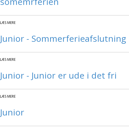
somemrferien
LÆS MERE
OM JUNIOR - OPSTART EFTER SOMEMRFERIEN
Junior - Sommerferieafslutning
LÆS MERE
OM JUNIOR - SOMMERFERIEAFSLUTNING
Junior - Junior er ude i det fri
LÆS MERE
OM JUNIOR - JUNIOR ER UDE I DET FRI
Junior