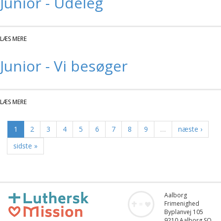
Junior - Udeleg
LÆS MERE
OM JUNIOR - UDELEG
Junior - Vi besøger
LÆS MERE
OM JUNIOR - VI BESØGER
1
2
3
4
5
6
7
8
9
…
næste ›
sidste »
Aalborg
Frimenighed
Byplanvej 105
9210 Aalborg SO