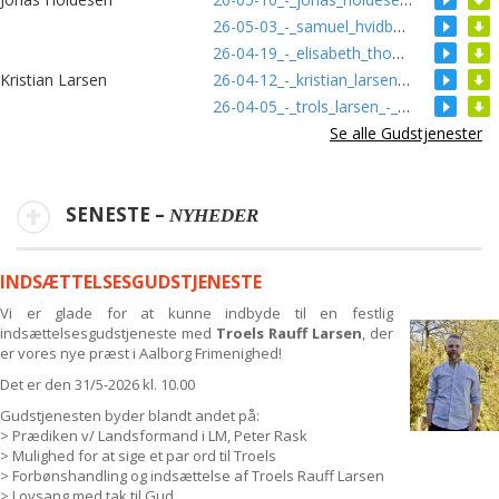
26-05-03_-_samuel_hvidberg_-efter_paskemorgen_ud_af_graven_i_bade_sejre_og_nederlag_.mp3
[]
[]
26-04-19_-_elisabeth_thomas_malene_-_personer_der_moder_jesus.mp3
[]
[]
Kristian Larsen
26-04-12_-_kristian_larsen_-_familiegudstjeneste.mp3
[]
[]
26-04-05_-_trols_larsen_-_opstandelsen_og_mere_til.mp3
[]
[]
Se alle Gudstjenester
SENESTE –
NYHEDER
INDSÆTTELSESGUDSTJENESTE
Vi er glade for at kunne indbyde til en festlig
indsættelsesgudstjeneste med
Troels Rauff Larsen
, der
er vores nye præst i Aalborg Frimenighed!
Det er den 31/5-2026 kl. 10.00
Gudstjenesten byder blandt andet på:
> Prædiken v/ Landsformand i LM, Peter Rask
> Mulighed for at sige et par ord til Troels
> Forbønshandling og indsættelse af Troels Rauff Larsen
> Lovsang med tak til Gud