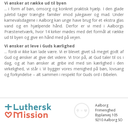
Vi ønsker at række ud til byen
... i form af bøn, omsorg og konkret praktisk hjælp. I den glade
juletid tager trængte familier imod julegaver og mad. Under
karnevalsdagene i Aalborg kan unge have brug for et ekstra glas
vand og en hjælpende hånd. Derfor er vi med i Aalborgs
Præstenetværk, hvor 14 kirker mødes med det formål at række
ud til byen og give en hånd med på vejen.
Vi ønsker at leve i Guds kærlighed
... fordi vi ikke kan lade være. Vi er blevet givet så meget godt af
Gud og ønsker at give det videre. Vi tror på, at Gud taler til os i
dag, og at han ønsker at gribe ind med sin kærlighed i den
virkelighed, vi står i. Vi bygger vores menighed på bøn, lovsang
og forkyndelse – alt sammen i respekt for Guds ord i Bibelen.
Aalborg
Frimenighed
Byplanvej 105
9210 Aalborg SO