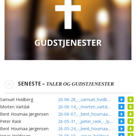
SENESTE –
TALER OG GUDSTJENESTER
Samuel Hvidberg
26-06-28_-_samuel_hvidberg_-_inderlig_kaerlighed.mp3
[]
[]
Morten Vartdal
26-06-14_-_morten_vartdal_-_jesu_budskab_til_laodikea_og_os_.mp3
[]
[]
Bent Houmaa Jørgensen
26-06-07_-_bent_houmaa_-_et_sundt_forhold_til_penge_og_ejendom.mp3
[]
[]
Peter Rask
26-05-31_-_peter_rask_-_lydig_tro.mp3
[]
[]
Bent Houmaa Jørgensen
26-05-24_-_bent_houmaa_-_helligaanden_goer_forskellen.mp3
[]
[]
Jonas Holdesen
26-05-10_-_jonas_holdesen_-_liv_og_vaekst.mp3
[]
[]