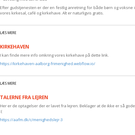
Efter gudstjenesten er der en festlig anretning for både børn og voksne i
vores kirkesal, café og kirkehave. Alt er naturligvis gratis.
LÆS MERE
OM INDSÆTTELSESGUDSTJENESTE
KIRKEHAVEN
I kan finde mere info omkring vores kirkehave på dette link.
https://kirkehaven-aalborg-frimenighed.webflow.io/
LÆS MERE
OM KIRKEHAVEN
TALERNE FRA LEJREN
Her er de optagelser der er lavet fra lejren. Beklager at de ikke er så gode
:(
https://aafm.dk/c/menighedslejr-3