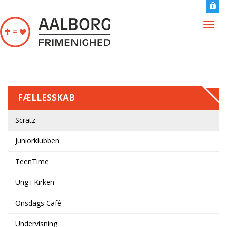
Gå til hovedindhold
Togg
navig
FÆLLESSKAB
Scratz
Juniorklubben
TeenTime
Ung i Kirken
Onsdags Café
Undervisning