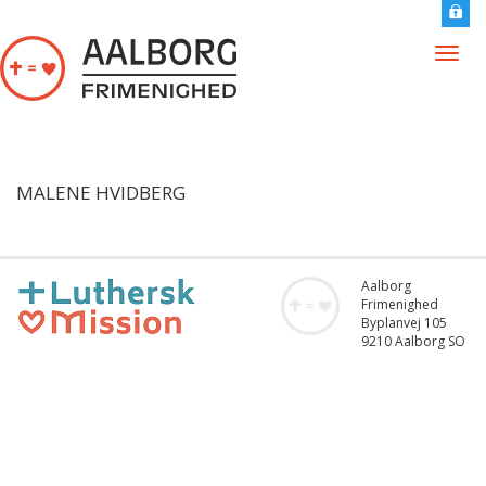
Gå til hovedindhold
Togg
navig
MALENE HVIDBERG
Aalborg
Frimenighed
Byplanvej 105
9210 Aalborg SO