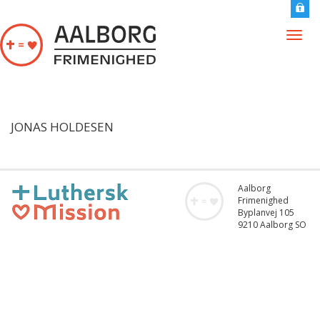
Gå til hovedindhold
Togg
navig
JONAS HOLDESEN
Aalborg
Frimenighed
Byplanvej 105
9210 Aalborg SO