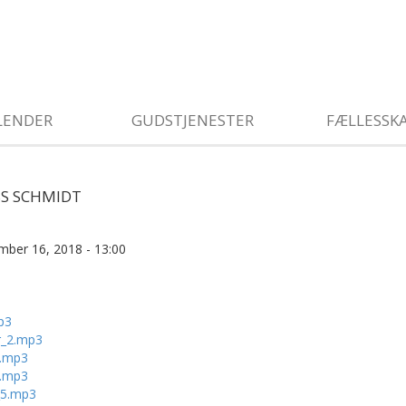
LENDER
GUDSTJENESTER
FÆLLESSK
SS SCHMIDT
mber 16, 2018 - 13:00
p3
r_2.mp3
3.mp3
4.mp3
_5.mp3