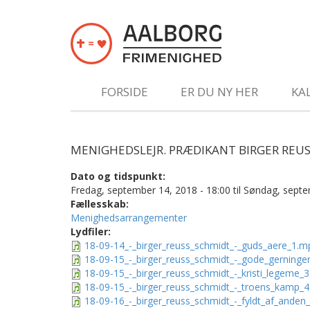
Gå til hovedindhold
FORSIDE
ER DU NY HER
KA
MENIGHEDSLEJR. PRÆDIKANT BIRGER REU
Dato og tidspunkt:
Fredag, september 14, 2018 - 18:00
til
Søndag, septe
Fællesskab:
Menighedsarrangementer
Lydfiler:
18-09-14_-_birger_reuss_schmidt_-_guds_aere_1.m
18-09-15_-_birger_reuss_schmidt_-_gode_gerninge
18-09-15_-_birger_reuss_schmidt_-_kristi_legeme_
18-09-15_-_birger_reuss_schmidt_-_troens_kamp_
18-09-16_-_birger_reuss_schmidt_-_fyldt_af_anden