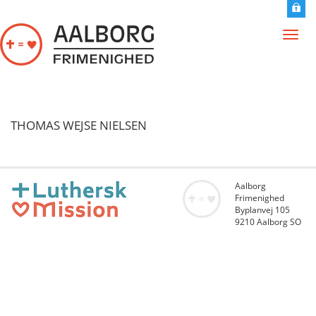
Gå til hovedindhold
Toggl
navig
THOMAS WEJSE NIELSEN
Aalborg
Frimenighed
Byplanvej 105
9210 Aalborg SO