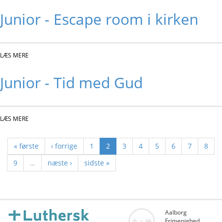
Junior - Escape room i kirken
LÆS MERE
OM JUNIOR - ESCAPE ROOM I KIRKEN
Junior - Tid med Gud
LÆS MERE
OM JUNIOR - TID MED GUD
« første
‹ forrige
1
2
3
4
5
6
7
8
9
…
næste ›
sidste »
Aalborg
Frimenighed