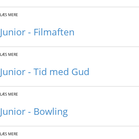
LÆS MERE
OM JUNIOR - INGEN JUNIOR PGA. PÅSKEFERIE
Junior - Filmaften
LÆS MERE
OM JUNIOR - FILMAFTEN
Junior - Tid med Gud
LÆS MERE
OM JUNIOR - TID MED GUD
Junior - Bowling
LÆS MERE
OM JUNIOR - BOWLING