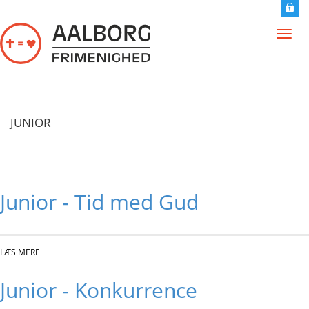
Gå til hovedindhold
Toggl
navig
JUNIOR
Junior - Tid med Gud
LÆS MERE
OM JUNIOR - TID MED GUD
Junior - Konkurrence